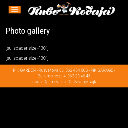
Photo gallery
[su_spacer size=”30″]
[su_spacer size=”30″]
PiK GARDEN - Ruzveltova 36, 062 404 008 - PiK GARAGE -
Bul.umetnosti 4, 063 20 46 46
Izrada
,
Optimizacija
,
Održavanje
sajta