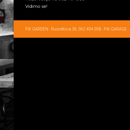
Vidimo se!
PiK GARDEN - Ruzveltova 36, 062 404 008 - PiK GARAGE - 