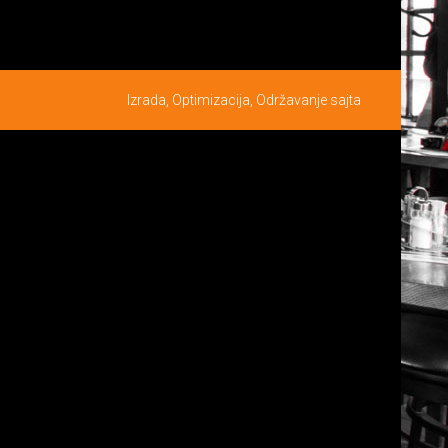
Izrada
,
Optimizacija
,
Održavanje
sajta