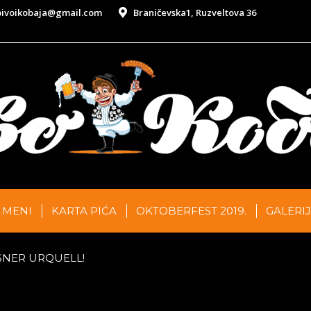
pivoikobaja@gmail.com
Braničevska1, Ruzveltova 36
LL
MENI
KARTA PIĆA
OKTOBERFEST 2019.
GALERI
SNER URQUELL!