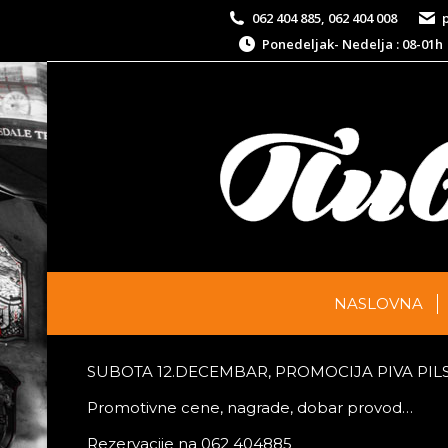
062 404 885, 062 404 008
Ponedeljak- Nedelja : 08-01h
PROMOCIJA PIVA PILSNER URQUE
NASLOVNA
SUBOTA 12.DECEMBAR, PROMOCIJA PIVA PIL
Promotivne cene, nagrade, dobar provod…
Rezervacije na 062 404885