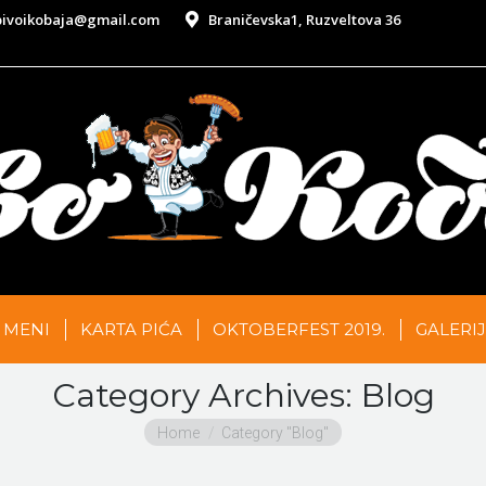
pivoikobaja@gmail.com
Braničevska1, Ruzveltova 36
MENI
KARTA PIĆA
OKTOBERFEST 2019.
GALERI
Category Archives:
Blog
You are here:
Home
Category "Blog"