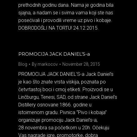
prethodnih godinu dana. Nama je godina bila
sjajna, a nadam se i svima vama koji ste nas
posećivali i provodili vreme uz pivo i kobaje.
DOBRODOŠLI NA TORTU! 24.12.2015.
PROMOCIJA JACK DANIEL’S-a
Blog
By
markocov
November 28, 2015
PROMOCIJA JACK DANIEL’S-a Jack Daniel’s
je kao što znate vrsta viskija, poznata po
četvrtastoj boci i crnoj etiketi. Proizvodi se u
Linčburgu, Tenesi, SAD, od strane Jack Daniel’s
Distillery osnovane 1866. godine u
istoimenom gradu. Pivnica “Pivo i kobaja”
organizuje promociju Jack Daniel’s-a,
28.novembra sa početkom u 20h. Očekuju
Vas nagrade igre, promotorke, dobra