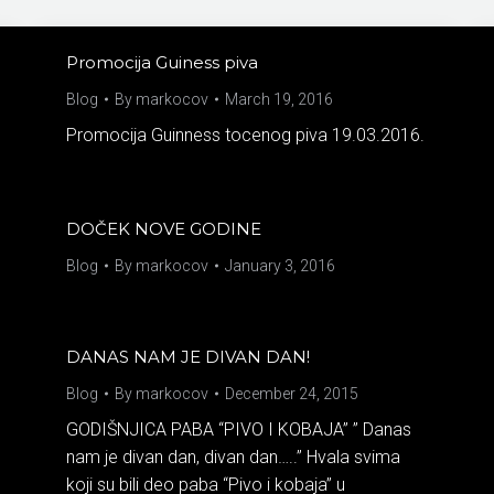
Promocija Guiness piva
Blog
By
markocov
March 19, 2016
Promocija Guinness tocenog piva 19.03.2016.
DOČEK NOVE GODINE
Blog
By
markocov
January 3, 2016
DANAS NAM JE DIVAN DAN!
Blog
By
markocov
December 24, 2015
GODIŠNJICA PABA “PIVO I KOBAJA” ” Danas
nam je divan dan, divan dan…..” Hvala svima
koji su bili deo paba “Pivo i kobaja” u