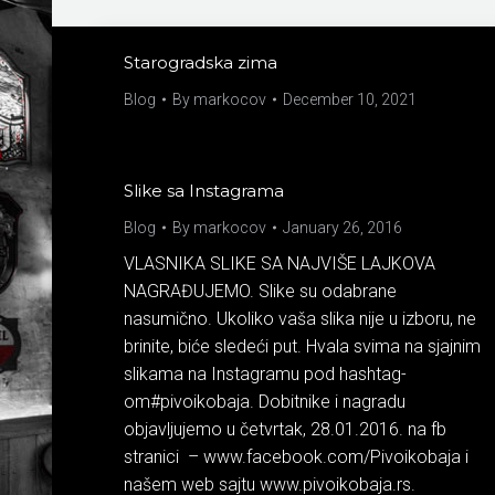
Starogradska zima
Blog
By
markocov
December 10, 2021
Slike sa Instagrama
Blog
By
markocov
January 26, 2016
VLASNIKA SLIKE SA NAJVIŠE LAJKOVA
NAGRAĐUJEMO. Slike su odabrane
nasumično. Ukoliko vaša slika nije u izboru, ne
brinite, biće sledeći put. Hvala svima na sjajnim
slikama na Instagramu pod hashtag-
om‪#‎pivoikobaja‬. Dobitnike i nagradu
objavljujemo u četvrtak, 28.01.2016. na fb
stranici – www.facebook.com/Pivoikobaja i
našem web sajtu www.pivoikobaja.rs.