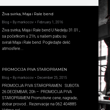
Živa svirka, Maja i Rale bend
Blog
By
markocov
February 1, 2016
Živa svirka, Maja i Rale bend U Nedelju 31.01.,
sa početkom u 21h, u našem pabu su
svirali Maja i Rale bend. Pogledajte delić
atmosfere….
PROMOCIJA PIVA STAROPRAMEN
Blog
By
markocov
December 25, 2015
PROMOCIJA PIVA STAROPRAMEN SUBOTA
26.DECEMBAR, 20h – PROMOCIJA PIVA
STAROPRAMEN! Promotivne cene, nagrade,
dobar provod… Rezervacije na 062 404885