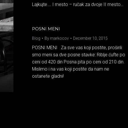
Lajkujte…. I mesto – ručak za dvoje II mesto…
POSNI MENI
Blog
By
markocov
December 10, 2015
POSNI MENI Za sve vas koji postite, proširili
smo meni sa dve posne stavke: Riblje ćufte po
ceni od 420 din Posna pita po ceni od 210 din.
Mislimo i na vas koji postite da nam ne
ostanete gladni!